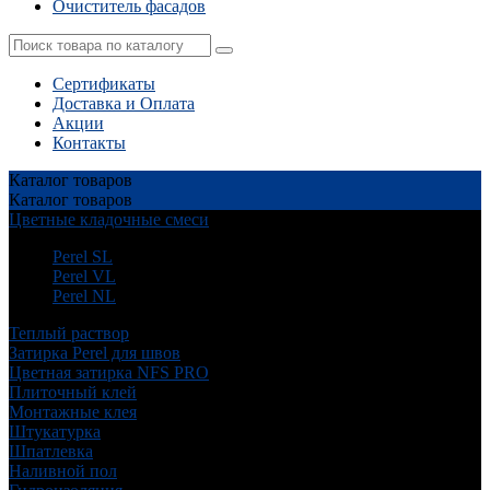
Очиститель фасадов
Сертификаты
Доставка и Оплата
Акции
Контакты
Каталог
товаров
Каталог
товаров
Цветные кладочные смеси
Perel SL
Perel VL
Perel NL
Теплый раствор
Затирка Perel для швов
Цветная затирка NFS PRO
Плиточный клей
Монтажные клея
Штукатурка
Шпатлевка
Наливной пол