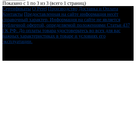
Показано с 1 по 3 из 3 (всего 1 страниц)
Сертификаты
О Perel
Производство
Доставка и Оплата
Контакты
Предоставленная на сайте информация несёт
справочный характер. Информация на сайте не является
публичной офертой, определяемой положениями Статьи 437
ГК РФ. До оплаты товара удостоверьтесь во всех для вас
важных характеристиках в товаре и условиях его
эксплуатации.
perelshop.ru - Официальный дилер интернет-магазин Perel -
Мы ценим каждого клиента ! © 2026