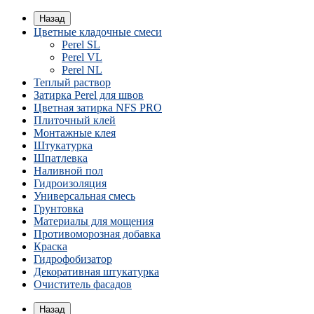
Назад
Цветные кладочные смеси
Perel SL
Perel VL
Perel NL
Теплый раствор
Затирка Perel для швов
Цветная затирка NFS PRO
Плиточный клей
Монтажные клея
Штукатурка
Шпатлевка
Наливной пол
Гидроизоляция
Универсальная смесь
Грунтовка
Материалы для мощения
Противоморозная добавка
Краска
Гидрофобизатор
Декоративная штукатурка
Очиститель фасадов
Назад