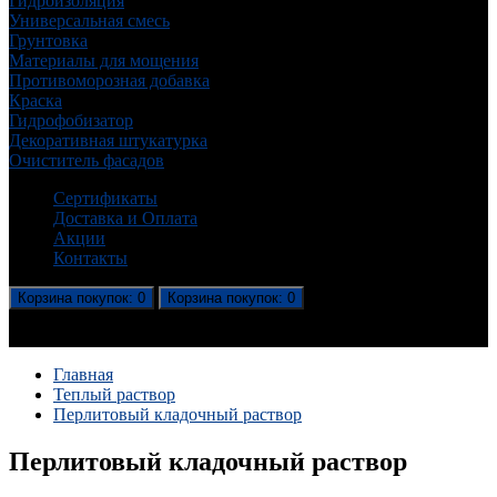
Гидроизоляция
Универсальная смесь
Грунтовка
Материалы для мощения
Противоморозная добавка
Краска
Гидрофобизатор
Декоративная штукатурка
Очиститель фасадов
Сертификаты
Доставка и Оплата
Акции
Контакты
Корзина
покупок
: 0
Корзина
покупок
: 0
В корзине пусто!
Главная
Теплый раствор
Перлитовый кладочный раствор
Перлитовый кладочный раствор