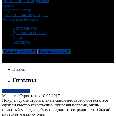
Противоморозная добавка
Краска
Гидрофобизатор
Декоративная штукатурка
Очиститель фасадов
Сертификаты
Доставка и Оплата
Акции
Контакты
Корзина
покупок
: 0
Корзина
покупок
: 0
В корзине пусто!
Главная
Отзывы
Написать отзыв
Максим / Строитель
/ 18.07.2017
Покупал сухие строительные смеси для своего объекта, все
сделали быстро качественно, привезли вовремя, очень
приятный менеджер, буду продолжать сотрудничать. Спасибо
интернет-магазину Perel