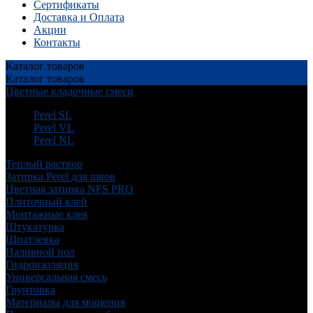
Сертификаты
Доставка и Оплата
Акции
Контакты
Каталог
товаров
Каталог
товаров
Цветные кладочные смеси
Perel SL
Perel VL
Perel NL
Теплый раствор
Затирка Perel для швов
Цветная затирка NFS PRO
Плиточный клей
Монтажные клея
Штукатурка
Шпатлевка
Наливной пол
Гидроизоляция
Универсальная смесь
Грунтовка
Материалы для мощения