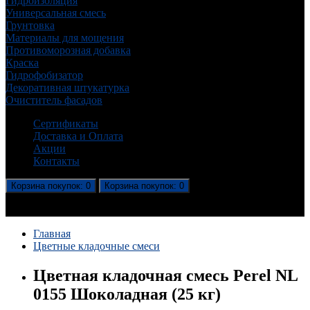
Гидроизоляция
Универсальная смесь
Грунтовка
Материалы для мощения
Противоморозная добавка
Краска
Гидрофобизатор
Декоративная штукатурка
Очиститель фасадов
Сертификаты
Доставка и Оплата
Акции
Контакты
Корзина
покупок
: 0
Корзина
покупок
: 0
В корзине пусто!
Главная
Цветные кладочные смеси
Цветная кладочная смесь Perel NL
0155 Шоколадная (25 кг)