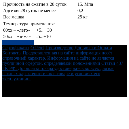
Прочность на сжатие в 28 суток
15, Мпа
Адгезия 28 суток не менее
0,2
Вес мешка
25 кг
Температура применения:
00xx – «лето»
+5...+30
50xx – «зима»
-5...+10
Написать отзыв
Сертификаты
О Perel
Производство
Доставка и Оплата
Контакты
Предоставленная на сайте информация несёт
справочный характер. Информация на сайте не является
публичной офертой, определяемой положениями Статьи 437
ГК РФ. До оплаты товара удостоверьтесь во всех для вас
важных характеристиках в товаре и условиях его
эксплуатации.
perelshop.ru - Официальный дилер интернет-магазин Perel -
Мы ценим каждого клиента ! © 2026