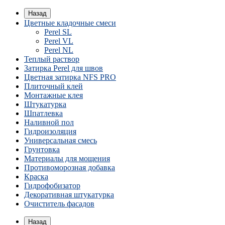
Назад
Цветные кладочные смеси
Perel SL
Perel VL
Perel NL
Теплый раствор
Затирка Perel для швов
Цветная затирка NFS PRO
Плиточный клей
Монтажные клея
Штукатурка
Шпатлевка
Наливной пол
Гидроизоляция
Универсальная смесь
Грунтовка
Материалы для мощения
Противоморозная добавка
Краска
Гидрофобизатор
Декоративная штукатурка
Очиститель фасадов
Назад