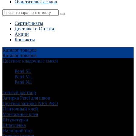
Очиститель фасадов
Сертификаты
Доставка и Оплата
Акции
Контакты
Каталог
товаров
Каталог
товаров
Цветные кладочные смеси
Perel SL
Perel VL
Perel NL
Теплый раствор
Затирка Perel для швов
Цветная затирка NFS PRO
Плиточный клей
Монтажные клея
Штукатурка
Шпатлевка
Наливной пол